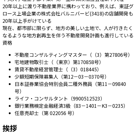
20年以上に渡り不動産業界に携わっており、例えば、東証グ
ロース上場企業の株式会社バルニバービ(3418)の店舗開発も
20年以上手がけている
現在、都市部に限らず、地方の美しい土地で、人が行きたく
なるような地方創再生を伴う不動産開発計画も進行している
資格
不動産コンザルティングマスター（（3）第27806号）
宅地建物取引士（（東京）第170858号）
賃貸不動産経営管理士（（3）018445）
少額短期保険募集人（第12－03－0370号）
日本証券業協会特別会員二種外務員（第11－09840
号）
ライフ・コンサルタント（9900512523）
銀行業務検定金融経済3級（83－1401－K3－0235）
任意売却士（第 022056 号）
挨拶