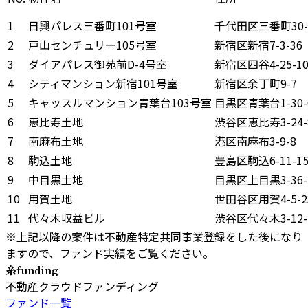
1
日興パレス三番町101号室
千代田区三番町30-
2
戸山センチュリー105号室
新宿区新宿7-3-36
3
ダイアパレス御苑前D-4号室
新宿区四谷4-25-1
4
シティマンション新宿101号室
新宿区余丁町9-7
5
キャッスルマンション青葉台103号室
目黒区青葉台1-30-
6
恵比寿土地
渋谷区恵比寿3-24-
7
南麻布土地
港区南麻布3-9-8
8
駒込土地
豊島区駒込6-11-1
9
中目黒土地
目黒区上目黒3-36-
10
用賀土地
世田谷区用賀4-5-2
11
代々木収益ビル
渋谷区代々木3-12-
※上記以降の案件は不動産特定共同事業登録をした後になり
ますので、ファンド実績をご覧ください。
糸funding
不動産クラウドファンディング
ファンド一覧